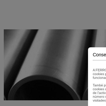
COR
Conse
A FERRO
cookies 
funciona
També po
cookies 
de l'acti
número d
visitades