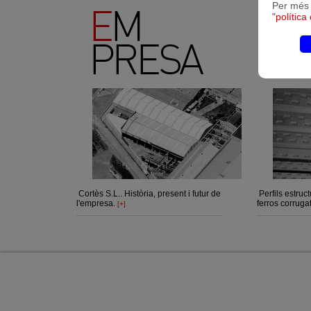
Per més 
"política
Cortès S.L.. Història, present i futur de
Perfils estruct
l'empresa.
ferros corrugat
[+]
CTRA. MANRESA A BERGA KM 1,
TEL. 93 
c