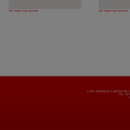
Ver mapa más grande
Ver mapa más grande
CTRA. MANRESA A BERGA KM 1,8
TEL. 93 
c