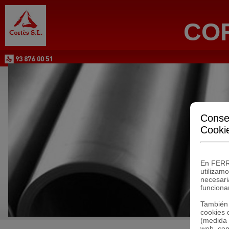
COR
Conse
Cooki
En FERR
utilizam
necesari
funcionam
También 
cookies 
(medida d
web, com