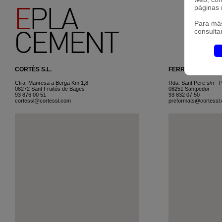
páginas 
Para má
consulta
CORTÈS S.L.
FERROS PREFOR
Ctra. Manresa a Berga Km 1,8
Rda. Sant Pere s/n - P
08272 Sant Fruitós de Bages
08251 Santpedor
93 876 00 51
93 832 07 50
cortessl@cortessl.com
preformats
@cortessl